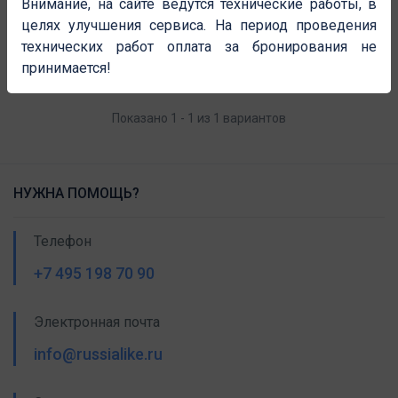
Отзывов: 0
Внимание, на сайте ведутся технические работы, в
4.300,00₽
целях улучшения сервиса. На период проведения
250,00₽
от
2ч.
технических работ оплата за бронирования не
принимается!
Показано 1 - 1 из 1 вариантов
НУЖНА ПОМОЩЬ?
Телефон
+7 495 198 70 90
Электронная почта
info@russialike.ru