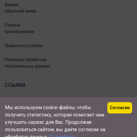
Форма
обратной связи
Отмена
бронирования
Правила и условия
Политика обработки
персональных данных
ССЫЛКИ
Мы используем cookie-файлы, чтобы
Согласен
получить статистику, которая помогает нам
улучшить сервис для Вас. Продолжая
пользоваться
сайтом, вы даёте согласие на
© 2022 - 2024 RUSSIALIKE. Российский туристический
обработку данных.
Подробнее