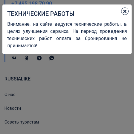
+7 495 198 70 90
×
ТЕХНИЧЕСКИЕ РАБОТЫ
Электронная почта
Внимание, на сайте ведутся технические работы, в
info@russialike.ru
целях улучшения сервиса. На период проведения
технических работ оплата за бронирования не
принимается!
Социальные сети
RUSSIALIKE
О нас
Новости
Советы туристам